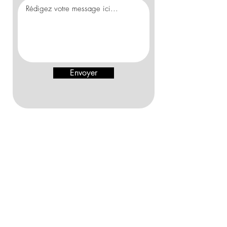
Envoyer
École de Salsa & Bachata – Coublevie, Isère.
Apprendre, partager et vibrer au rythme de la
salsa et de la bachata.
Salle de danse
830 Rte de Saint-Jean,
38500 Coublevie
salsabailaasi@gmail.com
06.31.63.50.43